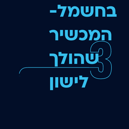
בחשמל-
המכשיר
שהולך
לישון
איתך וקם