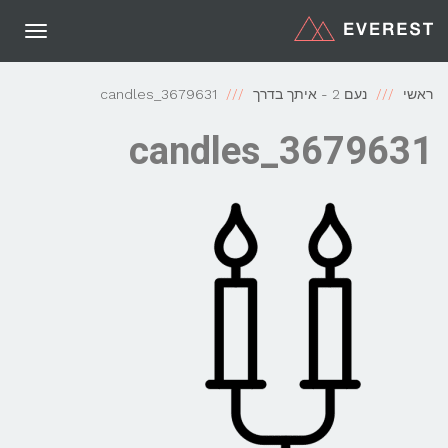
תפריט
ראשי
נעם 2 - איתך בדרך
candles_3679631
candles_3679631