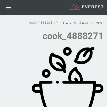
תפריט
ראשי
נעם 2 - איתך בדרך
cook_4888271
cook_4888271