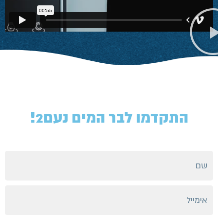
התקדמו לבר המים נעם2!​