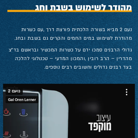
מהודר לשימוש בשבת וחג
‬מהודרת‭ ‬לשימוש‭ ‬במים‭ ‬החמים‭ ‬והקרים‭ ‬גם‭ ‬בשבת‭ ‬ובחג‭.‬
‬בצד‭ ‬רבנים‭ ‬גדולים‭ ‬וחשובים‭ ‬רבים‭ ‬נוספים.