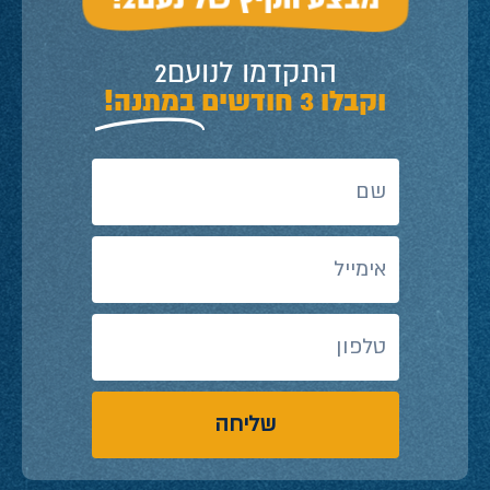
התקדמו לנועם2
וקבלו 3 חודשים
במתנה!
שליחה