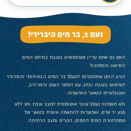
נעם 2, בר מים היברידי!
האם גם אתם עדיין משתמשים בשבת במיחם המים
המיושן והמסוכן?
הגיע הזמן שתתקדמו לנעם2 בר המים הבטיחותי והמהודר
לשימוש בשבת ובחג, עם המסך הענק והמרהיב,
וטכנולוגיית הטאצ’ החדשנית.
ולא תאמינו! נעם2 עובר אוטומטית למצב שבת וחג ללא
מגע יד אדם, ואפשרות להתאמה אישית בטאצ’ של
טמפרטורת המים החמים, הקרים ומצב הרתיחה.