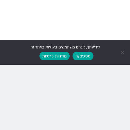
לידיעתך, אנחנו משתמשים בעוגיות באתר זה
גלילה
מסכים/ה
מדיניות פרטיות
לראש
העמוד
נעם 2, בר מים היברידי!
האם גם אתם עדיין משתמשים בשבת
במיחם המים המיושן והמסוכן?
הגיע הזמן שתתקדמו לנעם2 בר המים הבטיחותי והמהודר לשימוש
בשבת ובחג, עם המסך הענק והמרהיב, וטכנולוגיית הטאצ’