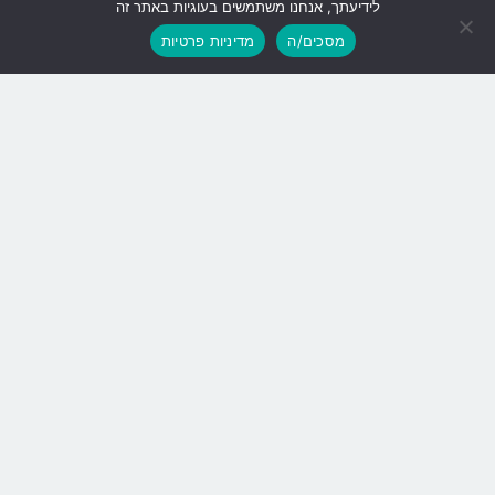
לידיעתך, אנחנו משתמשים בעוגיות באתר זה
גלילה
שליחה
מסכים/ה
מדיניות פרטיות
לראש
העמוד
נעם 2, בר מים היברידי!
האם גם אתם עדיין משתמשים בשבת
במיחם המים המיושן והמסוכן?
הגיע הזמן שתתקדמו לנעם2 בר המים הבטיחותי והמהודר לשימוש
בשבת ובחג, עם המסך הענק והמרהיב, וטכנולוגיית הטאצ’
החדשנית. ולא תאמינו! נעם2 עובר אוטומטית למצב שבת וחג ללא
מגע יד אדם, ואפשרות להתאמה אישית בטאצ’ של טמפרטורת
המים החמים, הקרים ומצב הרתיחה.