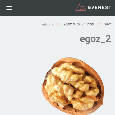
תפריט
ראשי
פסח_2024_תתחגשו
egoz_2
egoz_2