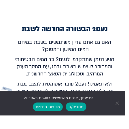
נעם2 הבשורה החדשה לשבת
האם גם אתם עדיין משתמשים בשבת במיחם
המים המיושן והמסוכן?
הגיע הזמן שתתקדמו לנעם2 בר המים הבטיחותי
והמהודר לשימוש בשבת ובחג, עם המסך הענק
והמרהיב, וטכנולוגיית הטאצ' החדשנית.
ולא תאמינו! נעם2 עובר אוטומטית למצב שבת
וחג ללא מגע יד אדם, ואפשרות להתאמה אישית
בטאצ' של טמפרטורת המים החמים, הקרים
לידיעתך, אנחנו משתמשים בעוגיות באתר זה
גלילה
ומצב הרתיחה.
מסכים/ה
מדיניות פרטיות
לראש
העמוד