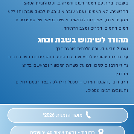
בשבת ובחג, עם המסך הענק והמרהיב, וטכנולוגיית הטאצ’
החדשנית. ולא תאמינו! נעם2 עובר אוטומטית למצב שבת וחג ללא
מגע יד אדם, ואפשרות להתאמה אישית בטאצ’ של טמפרטורת
המים החמים, הקרים ומצב הרתיחה.
מהודר לשימוש בשבת ובחג
נעם‭ ‬2‭ ‬מביא‭ ‬בשורה‭ ‬הלכתית‭ ‬פורצת‭ ‬דרך‭,
‬עם‭ ‬כשרות‭ ‬מהודרת‭ ‬לשימוש‭ ‬במים‭ ‬החמים‭ ‬והקרים‭ ‬גם‭ ‬בשבת‭ ‬ובחג‭.‬
‬מהדרין:
‬וחשובים‭ ‬רבים‭ ‬נוספים.
מוקד הזמנות 2026*
כתובת - גבעת שאול 40 ירושלים