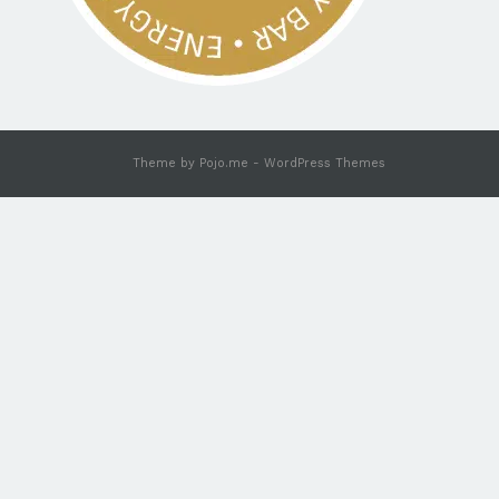
Theme by
Pojo.me
- WordPress Themes