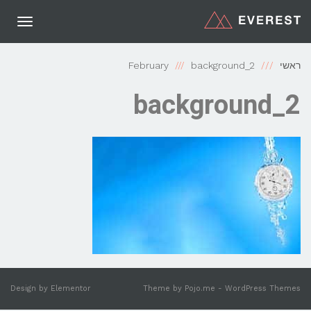
תפריט
ראשי
background_2
February
background_2
Design by
Elementor
Theme by
Pojo.me
- WordPress Themes