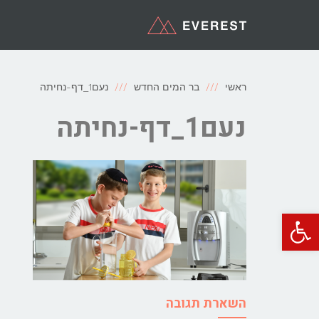
ראשי
בר המים החדש
נעם1_דף-נחיתה
נעם1_דף-נחיתה
פתח סרגל נגישות
השארת תגובה