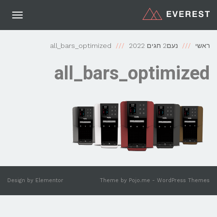
תפריט
ראשי
נעם2 חגים 2022
all_bars_optimized
all_bars_optimized
Design by
Elementor
Theme by
Pojo.me
- WordPress Themes