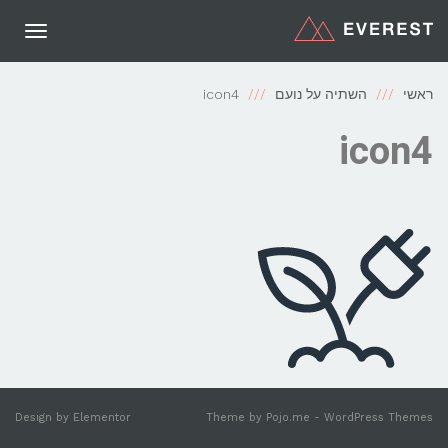
תפריט
ראשי
השתיה על נועם
icon4
icon4
Design by
Elementor
Theme by
Pojo.me
- WordPress Themes