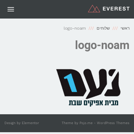
תפריט
ראשי
שלוחים
logo-noam
logo-noam
Design by
Elementor
Theme by
Pojo.me
- WordPress Themes