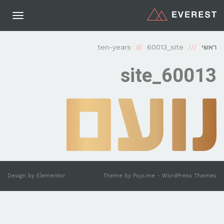
תפריט
ראשי
60013_site
ten-years
60013_site
Design by
Elementor
Theme by
Pojo.me
- WordPress Themes