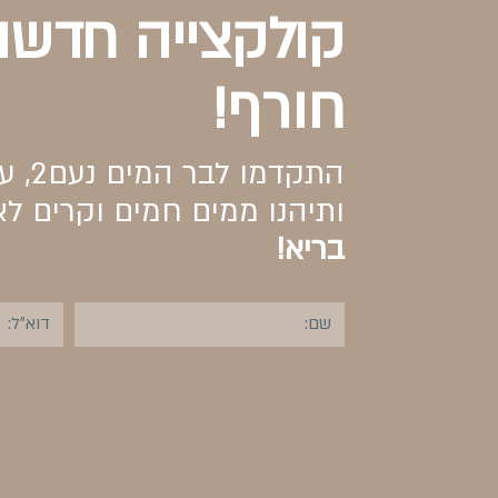
‬חורף‭!‬
התקדמו‭ ‬לבר‭ ‬המים‭ ‬נעם‭ ‬,2‭‬עם‭ ‬טכנולוגיית‭ ‬שבת‭ ‬למהדרין‭.‬
ותיהנו‭ ‬ממים‭ ‬חמים‭ ‬וקרים‭ ‬לאורך‭ ‬השבת‭ ‬והיום‭ ‬יום‭.‬
‬בריא‭!‬