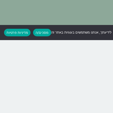
לידיעתך, אנחנו משתמשים בעוגיות באתר זה
מסכים/ה
מדיניות פרטיות
יוקרתי וחדשני
מאפשר מזיגת מ
צני הטאצ'
רותחים ישירות 
כיוון טמפרטורת המים למים
החמים, הקרים ולמצב רתיחה