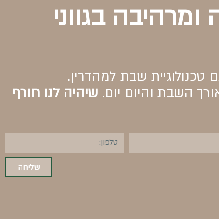
‭‬
שליחה