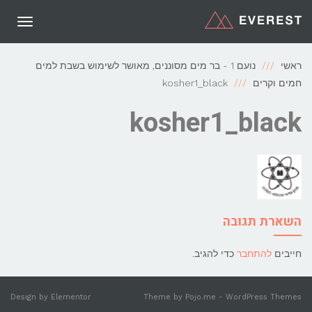
תפריט
ראשי
נועם 1 - בר מים מסוננים, מאושר לשימוש בשבת למים
חמים וקרים
kosher1_black
kosher1_black
השארת תגובה
חייבים
להתחבר
כדי להגיב.
Design by
Elementor
Theme by
Pojo.me
- WordPress Themes