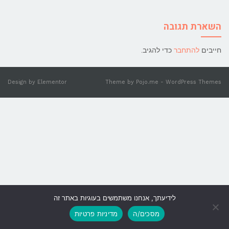
השארת תגובה
חייבים
להתחבר
כדי להגיב.
Design by
Elementor
Theme by
Pojo.me
- WordPress Themes
לידיעתך, אנחנו משתמשים בעוגיות באתר זה
גלילה
מסכים/ה
מדיניות פרטיות
לראש