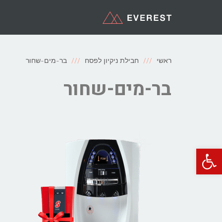
ראשי
חבילת ניקיון לפסח
בר-מים-שחור
בר-מים-שחור
פתח סרגל נגישות