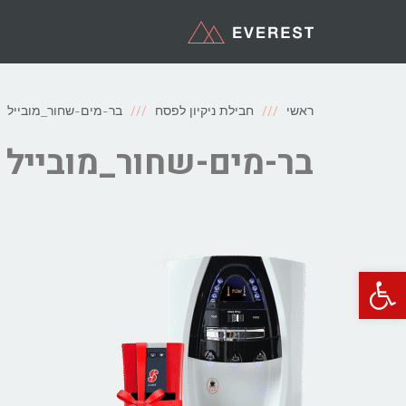
ראשי
חבילת ניקיון לפסח
בר-מים-שחור_מובייל
בר-מים-שחור_מובייל
פתח סרגל נגישות