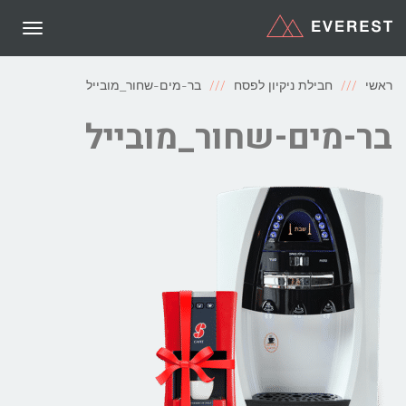
תפריט
ראשי
חבילת ניקיון לפסח
בר-מים-שחור_מובייל
בר-מים-שחור_מובייל